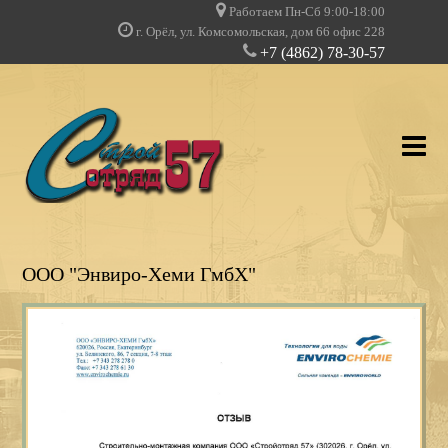
Работаем Пн-Сб 9:00-18:00
г. Орёл, ул. Комсомольская, дом 66 офис 228
+7 (4862) 78-30-57
О КОМПАНИИ
ООО "Энвиро-Хеми ГмбХ"
УСЛУГИ
НАШИ ПРОЕКТЫ
ДОПУСКИ И ЛИЦЕНЗИИ
КЛИЕНТЫ О НАС