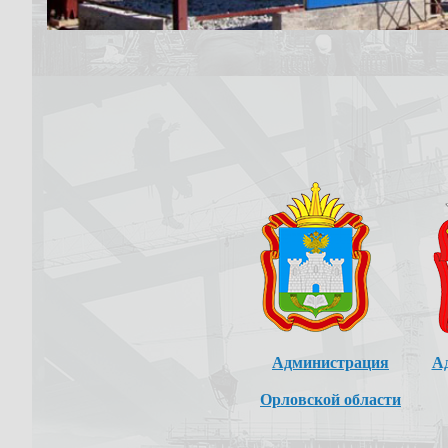
ической системы контроля РН и ХПК
дящего в соств компании "PepsiCo"
Администрация
А
Орловской области